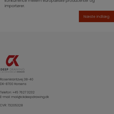
konkurrence mellem europæiske producenter og
importører.
Indlægsnavigation
Næste indlæg
Rosenkrantzvej 38-40
DK-8700 Horsens
Telefon:
+45 7627 3232
E-mail:
mail@ckdeepdrawing.dk
CVR: 73205328