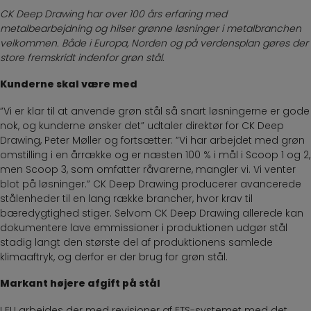
CK Deep Drawing har over 100 års erfaring med
metalbearbejdning og hilser grønne løsninger i metalbranchen
velkommen. Både i Europa, Norden og på verdensplan gøres der
store fremskridt indenfor grøn stål.
Kunderne skal være med
”Vi er klar til at anvende grøn stål så snart løsningerne er gode
nok, og kunderne ønsker det” udtaler direktør for CK Deep
Drawing, Peter Møller og fortsætter: ”Vi har arbejdet med grøn
omstilling i en årrække og er næsten 100 % i mål i Scoop 1 og 2,
men Scoop 3, som omfatter råvarerne, mangler vi. Vi venter
blot på løsninger.” CK Deep Drawing producerer avancerede
stålenheder til en lang række brancher, hvor krav til
bæredygtighed stiger. Selvom CK Deep Drawing allerede kan
dokumentere lave emmissioner i produktionen udgør stål
stadig langt den største del af produktionens samlede
klimaaftryk, og derfor er der brug for grøn stål.
Markant højere afgift på stål
I EU arbejdes der med revisioner af ETS-systemet med det