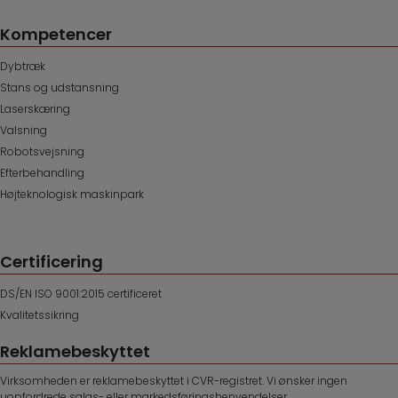
Kompetencer
Dybtræk
Stans og udstansning
Laserskæring
Valsning
Robotsvejsning
Efterbehandling
Højteknologisk maskinpark
Certificering
DS/EN ISO 9001:2015 certificeret
Kvalitetssikring
Reklamebeskyttet
Virksomheden er reklamebeskyttet i CVR-registret. Vi ønsker ingen
uopfordrede salgs- eller markedsføringshenvendelser