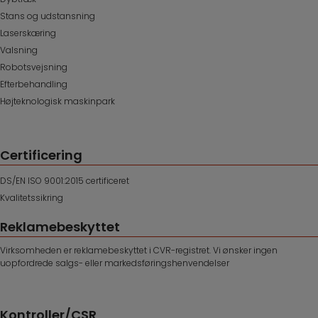
Stans og udstansning
Laserskæring
Valsning
Robotsvejsning
Efterbehandling
Højteknologisk maskinpark
Certificering
DS/EN ISO 9001:2015 certificeret
Kvalitetssikring
Reklamebeskyttet
Virksomheden er reklamebeskyttet i CVR-registret. Vi ønsker ingen
uopfordrede salgs- eller markedsføringshenvendelser
Kontroller/CSR