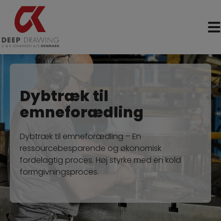
Hop
til
indholdet
Dybtræk til
emneforædling
Dybtræk til emneforædling – En
ressourcebesparende og økonomisk
fordelagtig proces. Høj styrke med en kold
formgivningsproces.