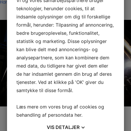
Vi og vores samarbejdspartnere bruger
Har du andre ønsker så spørg os meget gerne
.
teknologier, herunder cookies, til at
indsamle oplysninger om dig til forskellige
formål, herunder: Tilpasning af annoncering,
bedre brugeroplevelse, funktionalitet,
statistik og marketing. Disse oplysninger
kan blive delt med annoncerings- og
analysepartnere, som kan kombinere dem
med data, du tidligere har givet dem eller
de har indsamlet gennem din brug af deres
tjenester. Ved at klikke på 'OK' giver du
samtykke til disse formål.
Læs mere om vores brug af cookies og
behandling af persondata
her
.
Download produktblad
VIS
DETALJER