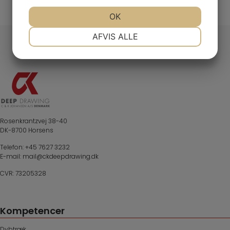
JA
NEJ
OK
JA
NEJ
NØDVENDIGE
PRÆFERENCER
AFVIS ALLE
JA
NEJ
JA
NEJ
MARKETING
STATISTIK
Rosenkrantzvej 38-40
DK-8700 Horsens
Telefon:
+45 7627 3232
E-mail:
mail@ckdeepdrawing.dk
CVR: 73205328
Kompetencer
Dybtræk